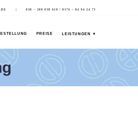
.DE
|
030 – 200 038 610
/
0176 – 84 94 24 73
BESTELLUNG
PREISE
LEISTUNGEN
ng