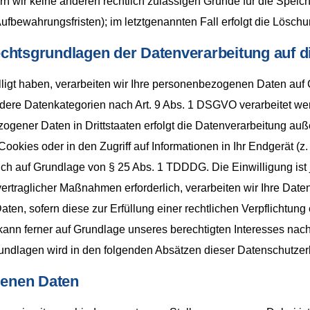
ern wir keine anderen rechtlich zulässigen Gründe für die Spe
Aufbewahrungsfristen); im letztgenannten Fall erfolgt die Löschu
chtsgrundlagen der Datenverarbeitung auf d
lligt haben, verarbeiten wir Ihre personenbezogenen Daten auf 
ondere Datenkategorien nach Art. 9 Abs. 1 DSGVO verarbeitet we
gener Daten in Drittstaaten erfolgt die Datenverarbeitung auße
kies oder in den Zugriff auf Informationen in Ihr Endgerät (z. B
ich auf Grundlage von § 25 Abs. 1 TDDDG. Die Einwilligung ist j
rtraglicher Maßnahmen erforderlich, verarbeiten wir Ihre Daten a
en, sofern diese zur Erfüllung einer rechtlichen Verpflichtung e
ann ferner auf Grundlage unseres berechtigten Interesses nach A
rundlagen wird in den folgenden Absätzen dieser Datenschutzerk
enen Daten