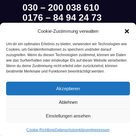
030 – 200 038 610
0176 – 84 94 24 73
Cookie-Zustimmung verwalten
Halteverbot in Berlin rund um
die Uhr bestellen:
Um dir ein optimales Erlebnis zu bieten, verwenden wir Technologien wie
Cookies, um Geräteinformationen zu speichern und/oder darauf
zuzugreifen. Wenn du diesen Technologien zustimmst, können wir Daten
wie das Surfverhalten oder eindeutige IDs auf dieser Website verarbeiten.
Halteverbot Beantragen
Wenn du deine Zustimmung nicht erteilst oder zurückziehst, können
bestimmte Merkmale und Funktionen beeinträchtigt werden.
Akzeptieren
Ablehnen
Einstellungen ansehen
Kontaktieren Sie uns!
Copyright © 2025 Halteverbotsservice-Berlin.de
Cookie-Richtlinie
Datenschutzerklärung
Impressum
Open