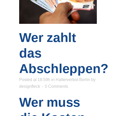
Wer zahlt
das
Abschleppen?
Posted at 18:59h
in
Halterverbot Berlin
by
designfleck
0 Comments
Wer muss